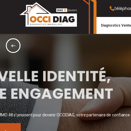
télépho
Diagnostics Vente
Obligation légale
TRAVAUX OU D
PENSEZ AMIAN
Avant tout chantier, le repérage amiante est obligatoire pour g