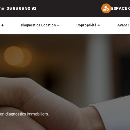
ne :
06 86 86 90 92
ESPACE 
Diagnostics Location
Copropriété
Avant T
ÉMOLITION ?
TE AVANT D’AGIR
arantir la sécurité des intervenants et respecter la réglementation.