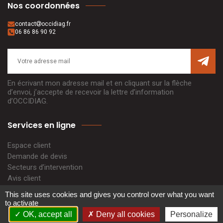
Nos coordonnées
contact
occidiag.fr
06 86 86 90 92
En écrivant mon adresse mail et en cliquant sur la flèche
d’envoi, j’accepte de recevoir la lettre d’information
d’OCCIDIAG.
Services en ligne
Espace client
Demande de devis
Secteurs d’intervention
Avis client
Paiement en ligne
This site uses cookies and gives you control over what you want
Actualités
to activate
Contact
OK, accept all
Deny all cookies
Personalize